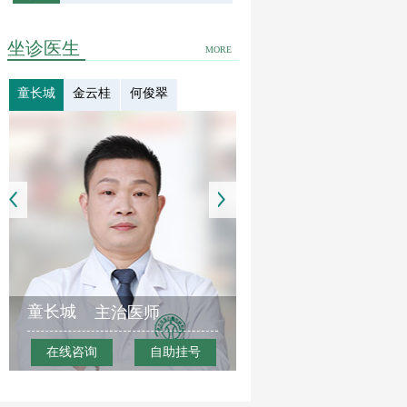
坐诊医生
MORE
童长城
金云桂
何俊翠
童长城
主治医师
在线咨询
自助挂号