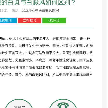
现的白斑与白癜风如何区别？
11-21 来源：
武汉环亚中医白癜风医院
免费电话
立即挂号
QQ问诊
症，多见于45岁以上的中老年人，并随年龄而增加，是一种
率没有差别。白斑常发生于向躯干、四肢，特别是大腿部，面颜
为针尖至黄豆大，个别亦可达到指甲片大，呈圆形或椭圆形，数
边界清楚，无色素增多。本病是一种老年性退化现象，由于皮肤
患者常伴有其他老年性变化如老年疣、老年性血管瘤及白发等。
结合年龄、部位、易与白癜风区别。所以中老年身上出现白斑不