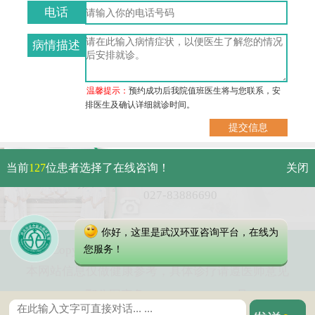
电话
病情描述
温馨提示：
预约成功后我院值班医生将与您联系，安
排医生及确认详细就诊时间。
武汉市硚口区解放大道479号
当前
127
位患者选择了在线咨询！
关闭
免费电话：
027-83886690
你好，这里是武汉环亚咨询平台，在线为
Copyright 2023 武汉环亚中医白癜风医院
您服务！
本网站信息仅做健康参考，具体诊疗请遵医师意见
鄂公网安备 42010402000616号