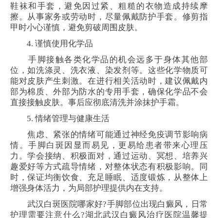
鞋袜和手套，避免因过紧、粗糙的衣物造成持续摩
擦。从事家务或劳动时，尽量佩戴防护手套。修剪指
甲时小心谨慎，避免剪破周围皮肤。
4. 谨慎使用化学品
手脚接触各类化学品的机会远多于身体其他部
位，如洗涤灵、洗衣液、染发剂等。这些化学物质可
能对皮肤产生刺激。在进行相关活动时，建议佩戴内
部为棉质、外部为防水的专用手套，确保化学品不会
直接接触皮肤。事后应彻底清洗并涂抹护手霜。
5. 情绪管理与健康生活
焦虑、紧张的情绪可能通过神经免疫调节影响病
情。手脚白斑因显而易见，更易给患者带来心理压
力。学会接纳、积极面对，通过运动、冥想、培养兴
趣爱好等方式疏导情绪，对整体状态有积极影响。同
时，保证均衡饮食、充足睡眠、适度锻炼，从整体上
增强身体活力，为局部护理提供内在支持。
武汉白斑医院哪家好?手脚部位出现白癜风，日常
护理需要注意什么?湖北武汉白癜风治疗医院温馨提