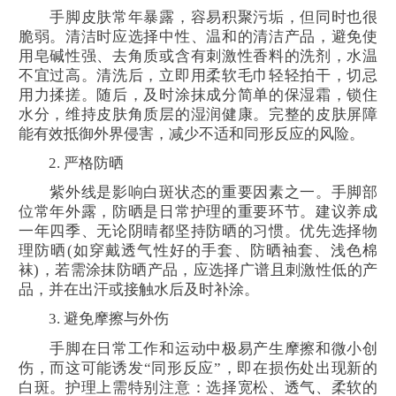
手脚皮肤常年暴露，容易积聚污垢，但同时也很
脆弱。清洁时应选择中性、温和的清洁产品，避免使
用皂碱性强、去角质或含有刺激性香料的洗剂，水温
不宜过高。清洗后，立即用柔软毛巾轻轻拍干，切忌
用力揉搓。随后，及时涂抹成分简单的保湿霜，锁住
水分，维持皮肤角质层的湿润健康。完整的皮肤屏障
能有效抵御外界侵害，减少不适和同形反应的风险。
2. 严格防晒
紫外线是影响白斑状态的重要因素之一。手脚部
位常年外露，防晒是日常护理的重要环节。建议养成
一年四季、无论阴晴都坚持防晒的习惯。优先选择物
理防晒(如穿戴透气性好的手套、防晒袖套、浅色棉
袜)，若需涂抹防晒产品，应选择广谱且刺激性低的产
品，并在出汗或接触水后及时补涂。
3. 避免摩擦与外伤
手脚在日常工作和运动中极易产生摩擦和微小创
伤，而这可能诱发“同形反应”，即在损伤处出现新的
白斑。护理上需特别注意：选择宽松、透气、柔软的