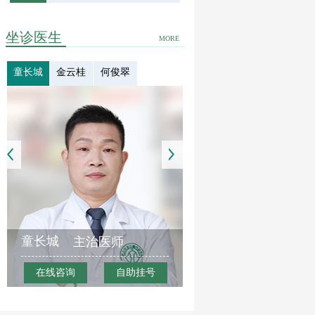
坐诊医生
MORE
童长城
金云桂
何俊翠
童长城
主治医师
在线咨询
自助挂号