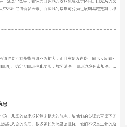
学，还是中医学，都认为白癜风的发病机理在于体内。白癜风的发
人查不出任何诱发因素。白癜风的病期可分为进展期与稳定期，根
所谓进展期就是指白斑不断扩大，而且有新发白斑，同形反应阳性
白斑)。稳定期白斑停止发展，境界清楚，白斑边缘色素加深。...
隐患
小孩、儿童的健康成长带来极大的隐患，给他们的心理发育埋下了
道难以愈合的伤疤。很多家长为此甚是担忧，他们不仅是生命的延