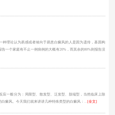
一种理论认为易感或者倾向于易患白癜风的人是因为遗传，基因构
告一个家庭有不止一例病例的大概有20%，而其余的80%则报告没
反应一般分为：局限型、散发型、泛发型、肢端型，当然临床上除
白癜风。今天我们就来讲讲几种特殊类型的白癜风：...
[全文]