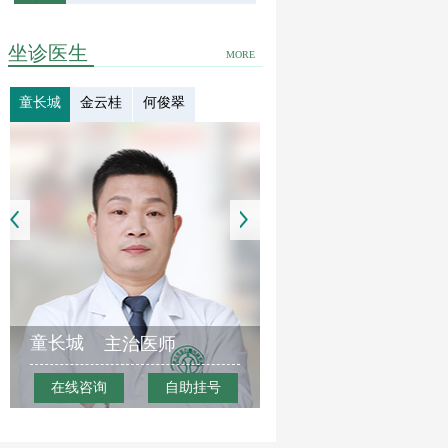
坐诊医生
MORE
童长城
金云桂
何俊翠
童长城
主治医师
在线咨询
自助挂号