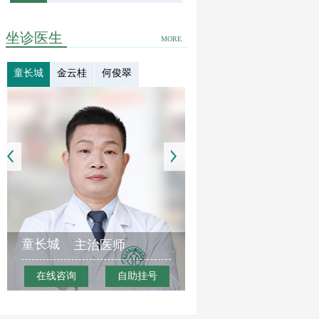
坐诊医生
MORE
童长城
金云桂
何俊翠
童长城
主治医师
在线咨询
自助挂号