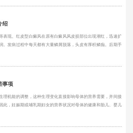
介绍
等表现。红皮型白癜风在原有白癜风风皮损部位出现潮红，迅速扩
润。发病过程中每天都有大量鳞屑脱落，头皮有厚积鳞痂。后期手
些事项
生理机能的调整，这种生理变化直接影响母体的营养需要，并间接
因此，妊娠期或哺乳期妇女的营养状况对母体的健康和胎儿、婴儿