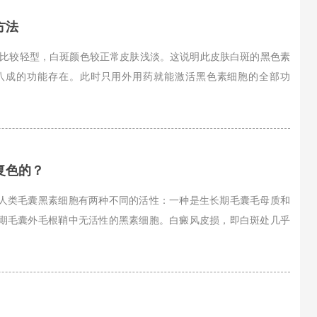
方法
比较轻型，白斑颜色较正常皮肤浅淡。这说明此皮肤白斑的黑色素
八成的功能存在。此时只用外用药就能激活黑色素细胞的全部功
复色的？
人类毛囊黑素细胞有两种不同的活性：一种是生长期毛囊毛母质和
期毛囊外毛根鞘中无活性的黑素细胞。白癜风皮损，即白斑处几乎