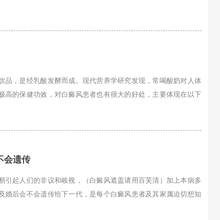
饮品，是经乳酸发酵而成。现代营养学研究发现，常喝酸奶对人体
极高的保健功效，对白癜风患者也有很大的好处，主要体现在以下
不会遗传
易引起人们的非议和岐视，（白癜风遮盖请用百芙清）加上本病多
及婚后会不会遗传给下一代，是每个白癜风患者及其家属迫切想知