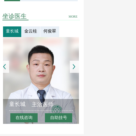
坐诊医生
MORE
童长城
金云桂
何俊翠
童长城
主治医师
在线咨询
自助挂号