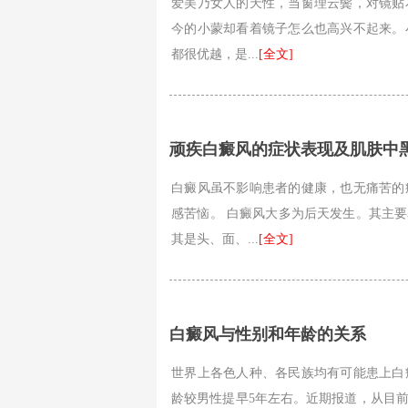
爱美乃女人的天性，当窗理云鬓，对镜贴
今的小蒙却看着镜子怎么也高兴不起来。
都很优越，是...
[全文]
顽疾白癜风的症状表现及肌肤中
白癜风虽不影响患者的健康，也无痛苦的
感苦恼。 白癜风大多为后天发生。其主
其是头、面、...
[全文]
白癜风与性别和年龄的关系
世界上各色人种、各民族均有可能患上白
龄较男性提早5年左右。近期报道，从目