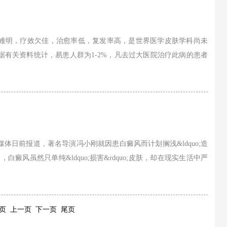
难明，疗效欠佳，治愈率低，复发率高，是世界医学皮肤学科尚未
有关资料统计，易患人群为1-2%，凡去过大医院治疗此病的患者
体日前报道，著名导演冯小刚就因患白癜风而计划搁浅&ldquo;造
，白癜风虽然只单纯&ldquo;损害&rdquo;皮肤，却在现实生活中严
页 上一页 下一页 尾页