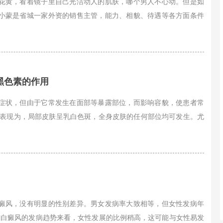
花黄，看着镜子里自己光洁动人的肌肤，哪个男人不心动。但是如
小蒙是省城一家外资的销售主管，能力、相貌、待遇等各方面条件
黑色素的作用
症状，但由于它常发生在面部等暴露部位，而影响容貌，使患者常
要表现为，局部皮肤呈乳白色斑，全身皮肤的任何部位均可发生。尤
癜风，没有明显的性别差异。男女发病率大致相等，但女性发病年
前白癜风的发病趋势来看，女性发展的比例稍高，这可能与女性易发