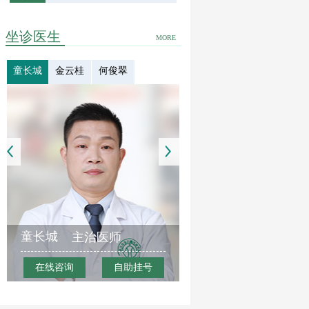
坐诊医生
MORE
童长城
金云桂
何俊翠
童长城
主治医师
在线咨询
自助挂号