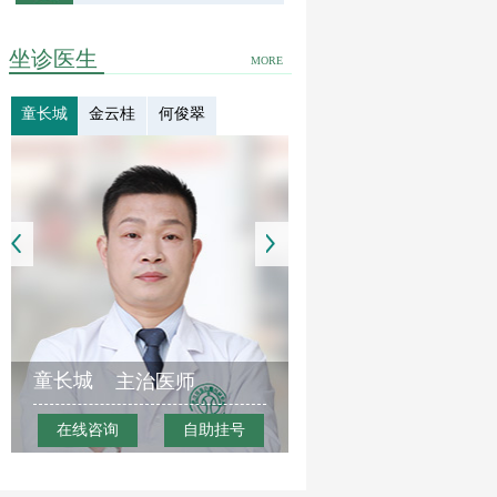
坐诊医生
MORE
童长城
金云桂
何俊翠
童长城
主治医师
在线咨询
自助挂号