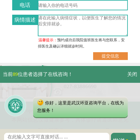
电话
病情描述
温馨提示：
预约成功后我院值班医生将与您联系，安
排医生及确认详细就诊时间。
武汉市硚口区解放大道479号
当前
89
位患者选择了在线咨询！
关闭
免费电话：
027-83886690
你好，这里是武汉环亚咨询平台，在线为
Copyright 2023 武汉环亚中医白癜风医院
您服务！
本网站信息仅做健康参考，具体诊疗请遵医师意见
鄂公网安备 42010402000616号
鄂ICP备16003424号-5