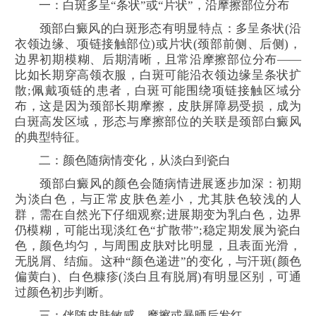
一：白斑多呈“条状”或“片状”，沿摩擦部位分布
颈部白癜风的白斑形态有明显特点：多呈条状(沿
衣领边缘、项链接触部位)或片状(颈部前侧、后侧)，
边界初期模糊、后期清晰，且常沿摩擦部位分布——
比如长期穿高领衣服，白斑可能沿衣领边缘呈条状扩
散;佩戴项链的患者，白斑可能围绕项链接触区域分
布，这是因为颈部长期摩擦，皮肤屏障易受损，成为
白斑高发区域，形态与摩擦部位的关联是颈部白癜风
的典型特征。
二：颜色随病情变化，从淡白到瓷白
颈部白癜风的颜色会随病情进展逐步加深：初期
为淡白色，与正常皮肤色差小，尤其肤色较浅的人
群，需在自然光下仔细观察;进展期变为乳白色，边界
仍模糊，可能出现淡红色“扩散带”;稳定期发展为瓷白
色，颜色均匀，与周围皮肤对比明显，且表面光滑，
无脱屑、结痂。这种“颜色递进”的变化，与汗斑(颜色
偏黄白)、白色糠疹(淡白且有脱屑)有明显区别，可通
过颜色初步判断。
三：伴随皮肤敏感，摩擦或暴晒后发红