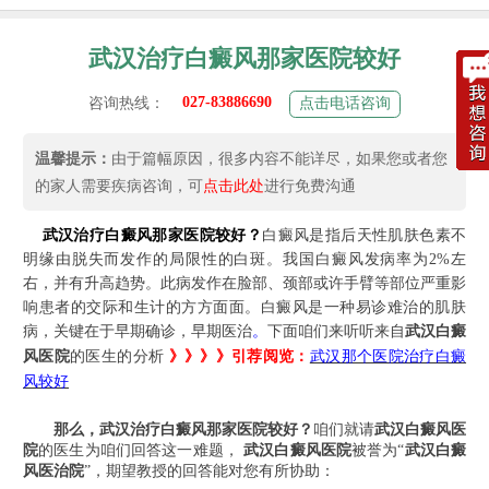
武汉治疗白癜风那家医院较好
027-83886690
咨询热线：
点击电话咨询
温馨提示：
由于篇幅原因，很多内容不能详尽，如果您或者您
的家人需要疾病咨询，可
点击此处
进行免费沟通
武汉治疗白癜风那家医院较好？
白癜风是指后天性肌肤色素不
明缘由脱失而发作的局限性的白斑。我国白癜风发病率为2%左
右，并有升高趋势。此病发作在脸部、颈部或许手臂等部位严重影
响患者的交际和生计的方方面面。白癜风是一种易诊难治的肌肤
病，关键在于早期确诊，早期医治
。
下面咱们来听听来自
武汉白癜
风医院
的医生的分析
》》》》
引荐阅览：
武汉那个医院治疗白癜
风较好
那么，
武汉治疗白癜风那家医院较好
？
咱们就请
武汉白癜风医
院
的医生
为咱们回答这一难题，
武汉白癜风医院
被誉为“
武汉白癜
风医治院
”，期望教授的回答能对您有所协助：