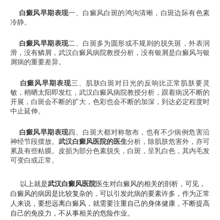
白癜风早期表现
一、白癜风白斑的鸿沟清晰，白斑边际有色素
冷静。
白癜风早期表现
二、白斑多为圆形或不规则的脱失斑，外表润
滑，没有鳞屑，武汉白癜风病院教授分析，没有银屑是白癜风与银
屑病的重要差异。
白癜风早期表现
三、肌肤白斑对日光的反响比正常肌肤要灵
敏，稍晒太阳即发红，武汉白癜风病院教授分析，跟着病况不断的
开展，白斑会不断的扩大，色彩也会不断的加深，到达必定程度时
中止延伸。
白癜风早期表现
四、白斑大都对称散布，也有不少病例危害沿
神经节段摆放。
武汉白癜风医院
的医生
分析，除肌肤危害外，亦可
累及有些粘膜。皮损为部分色素脱失，白斑，呈乳白色，其内毛发
可变白或正常。
以上就是
武汉白癜风医院
医生对白癜风的相关的剖析，可见，
白癜风的病因是比较复杂的，可以引发此病的要素许多，作为正常
人来说，要想远离白癜风，就需要注重自己的身体健康，不断提高
自己的免疫力，不从事相关的危险作业。