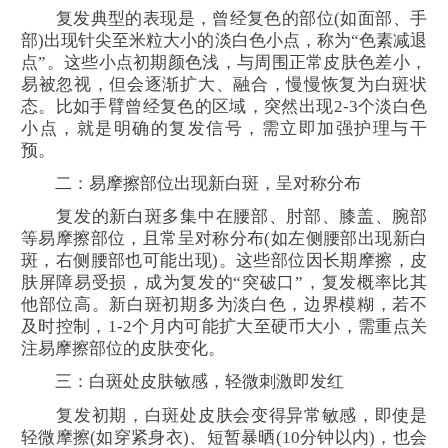
复发典型的表现是，曾经复色的部位(如面部、手
部)出现针尖至米粒大小的淡白色小点，称为“色素减退
点”。这些小点初期颜色浅，与周围正常皮肤色差小，
易被忽视，但会逐渐扩大、融合，慢慢恢复为白斑状
态。比如手臂曾经复色的区域，突然出现2-3个淡白色
小点，就是明确的复发信号，需立即加强护理与干
预。
二：易摩擦部位出现新白斑，呈对称分布
复发的新白斑多集中在腰部、肘部、膝盖、腕部
等易摩擦部位，且常呈对称分布(如左侧腰部出现新白
斑，右侧腰部也可能出现)。这些部位因长期摩擦，皮
肤屏障易受损，成为复发的“突破口”，复发概率比其
他部位高。新白斑初期多为淡白色，边界模糊，若不
及时控制，1-2个月内可能扩大至硬币大小，需重点关
注易摩擦部位的皮肤变化。
三：白斑处皮肤敏感，轻微刺激即发红
复发初期，白斑处皮肤会变得异常敏感，即使是
轻微摩擦(如穿紧身衣)、短暂暴晒(10分钟以内)，也会