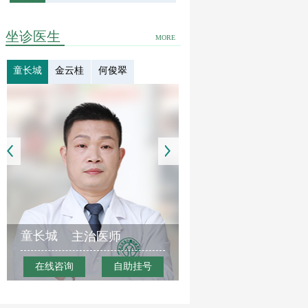
坐诊医生
MORE
童长城
金云桂
何俊翠
童长城
主治医师
在线咨询
自助挂号