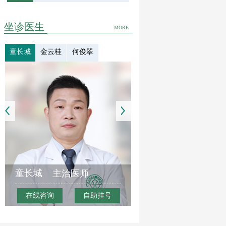
坐诊医生
MORE
童长城
金云桂
何俊翠
童长城
主治医师
在线咨询
自助挂号