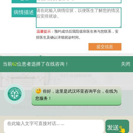
病情描述
温馨提示：
预约成功后我院值班医生将与您联系，安
排医生及确认详细就诊时间。
武汉市硚口区解放大道479号
当前
62
位患者选择了在线咨询！
关闭
免费电话：
027-83886690
你好，这里是武汉环亚咨询平台，在线为
Copyright 2023 武汉环亚中医白癜风医院
您服务！
本网站信息仅做健康参考，具体诊疗请遵医师意见
鄂公网安备 42010402000616号
鄂ICP备16003424号-5