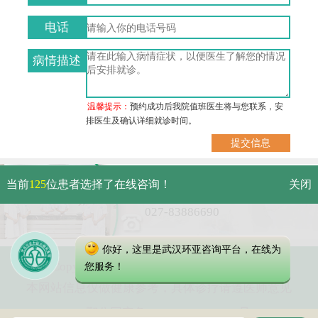
电话
病情描述
温馨提示：
预约成功后我院值班医生将与您联系，安
排医生及确认详细就诊时间。
武汉市硚口区解放大道479号
当前
125
位患者选择了在线咨询！
关闭
免费电话：
027-83886690
你好，这里是武汉环亚咨询平台，在线为
Copyright 2023 武汉环亚中医白癜风医院
您服务！
本网站信息仅做健康参考，具体诊疗请遵医师意见
鄂公网安备 42010402000616号