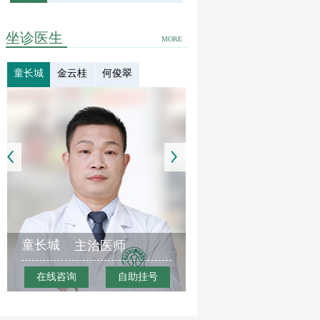
坐诊医生
MORE
童长城
金云桂
何俊翠
童长城
主治医师
在线咨询
自助挂号