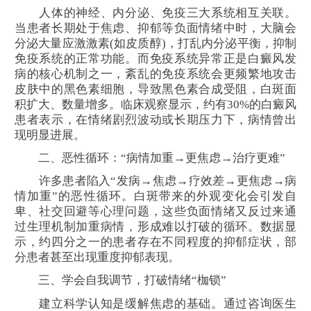
人体的神经、内分泌、免疫三大系统相互关联。
当患者长期处于焦虑、抑郁等负面情绪中时，大脑会
分泌大量应激激素(如皮质醇)，打乱内分泌平衡，抑制
免疫系统的正常功能。而免疫系统异常正是白癜风发
病的核心机制之一，紊乱的免疫系统会更频繁地攻击
皮肤中的黑色素细胞，导致黑色素合成受阻，白斑面
积扩大、数量增多。临床观察显示，约有30%的白癜风
患者表示，在情绪剧烈波动或长期压力下，病情曾出
现明显进展。
二、恶性循环：“病情加重→更焦虑→治疗更难”
许多患者陷入“发病→焦虑→疗效差→更焦虑→病
情加重”的恶性循环。白斑带来的外观变化会引发自
卑、社交回避等心理问题，这些负面情绪又反过来通
过生理机制加重病情，形成难以打破的循环。数据显
示，约四分之一的患者存在不同程度的抑郁症状，部
分患者甚至出现重度抑郁表现。
三、学会自我调节，打破情绪“枷锁”
建立科学认知是缓解焦虑的基础。通过咨询医生