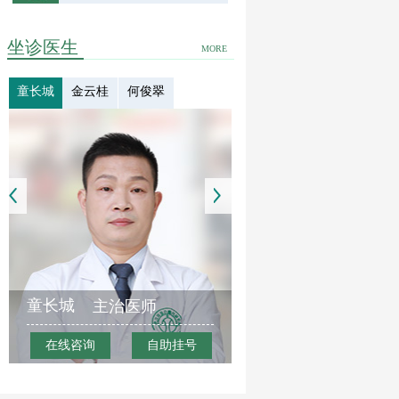
坐诊医生
MORE
童长城
金云桂
何俊翠
童长城
主治医师
在线咨询
自助挂号