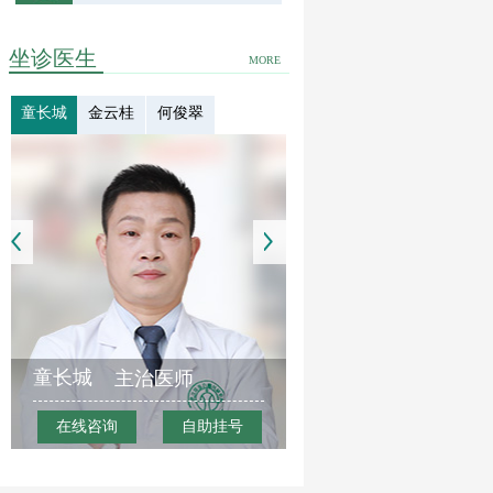
坐诊医生
MORE
童长城
金云桂
何俊翠
童长城
主治医师
在线咨询
自助挂号